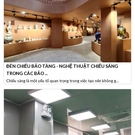
ĐÈN CHIẾU BẢO TÀNG - NGHỆ THUẬT CHIẾU SÁNG
TRONG CÁC BẢO ...
Chiếu sáng là một yếu tố quan trọng trong việc tạo nên không g...