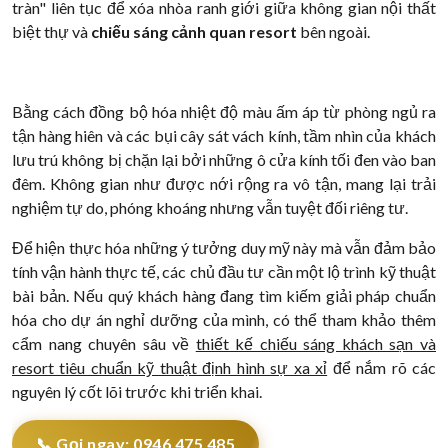
tràn" liên tục để xóa nhòa ranh giới giữa không gian nội thất
biệt thự và
chiếu sáng cảnh quan resort
bên ngoài.
Bằng cách đồng bộ hóa nhiệt độ màu ấm áp từ phòng ngủ ra
tận hàng hiên và các bụi cây sát vách kính, tầm nhìn của khách
lưu trú không bị chặn lại bởi những ô cửa kính tối đen vào ban
đêm. Không gian như được nới rộng ra vô tận, mang lại trải
nghiệm tự do, phóng khoáng nhưng vẫn tuyệt đối riêng tư.
Để hiện thực hóa những ý tưởng duy mỹ này mà vẫn đảm bảo
tính vận hành thực tế, các chủ đầu tư cần một lộ trình kỹ thuật
bài bản. Nếu quý khách hàng đang tìm kiếm giải pháp chuẩn
hóa cho dự án nghỉ dưỡng của mình, có thể tham khảo thêm
cẩm nang chuyên sâu về
thiết kế chiếu sáng khách sạn và
resort tiêu chuẩn kỹ thuật định hình sự xa xỉ
để nắm rõ các
nguyên lý cốt lõi trước khi triển khai.
📞 Gọi ngay: 0946 475 485