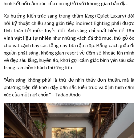
hình kết nối cảm xúc của con người với không gian bản địa.
Xu hướng kiến trúc sang trọng thầm lặng (Quiet Luxury) đòi
hỏi kỹ thuật chiếu sáng gián tiếp indirect lighting phải được
tính toán tới mức tuyệt đối. Ánh sáng chỉ xuất hiện để
tôn
vinh vật liệu tự nhiên
như những vách đá thô mục, thớ gỗ óc
chó vát cạnh hay các tầng cây bụi rậm rạp. Bằng cách giấu đi
nguồn phát sáng, không gian resort về đêm sẽ khoác lên mình
vẻ đẹp sâu lắng, huyền ảo, khơi gợi cảm giác bình yên sâu sắc
trong tâm hồn khách thượng lưu.
"Ánh sáng không phải là thứ để nhìn thấy đơn thuần, mà là
phương tiện để khơi dậy bản sắc kiến trúc và định hình cảm
xúc của một nơi chốn." – Tadao Ando