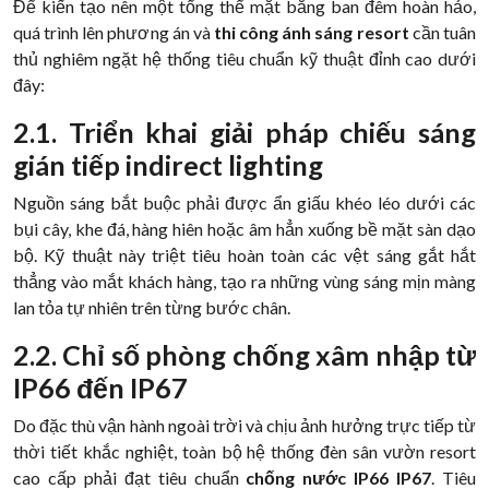
Để kiến tạo nên một tổng thể mặt bằng ban đêm hoàn hảo,
quá trình lên phương án và
thi công ánh sáng resort
cần tuân
thủ nghiêm ngặt hệ thống tiêu chuẩn kỹ thuật đỉnh cao dưới
đây:
2.1. Triển khai giải pháp chiếu sáng
gián tiếp indirect lighting
Nguồn sáng bắt buộc phải được ẩn giấu khéo léo dưới các
bụi cây, khe đá, hàng hiên hoặc âm hẳn xuống bề mặt sàn dạo
bộ. Kỹ thuật này triệt tiêu hoàn toàn các vệt sáng gắt hắt
thẳng vào mắt khách hàng, tạo ra những vùng sáng mịn màng
lan tỏa tự nhiên trên từng bước chân.
2.2. Chỉ số phòng chống xâm nhập từ
IP66 đến IP67
Do đặc thù vận hành ngoài trời và chịu ảnh hưởng trực tiếp từ
thời tiết khắc nghiệt, toàn bộ hệ thống đèn sân vườn resort
cao cấp phải đạt tiêu chuẩn
chống nước IP66 IP67
. Tiêu