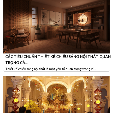
CÁC TIÊU CHUẨN THIẾT KẾ CHIẾU SÁNG NỘI THẤT QUAN
TRỌNG CẦ...
Thiết kế chiếu sáng nội thất là một yếu tố quan trọng trong vi...