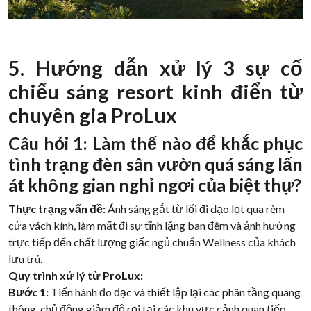
5. Hướng dẫn xử lý 3 sự cố
chiếu sáng resort kinh điển từ
chuyên gia ProLux
Câu hỏi 1: Làm thế nào để khắc phục
tình trạng đèn sân vườn quá sáng lấn
át không gian nghỉ ngơi của biệt thự?
Thực trạng vấn đề:
Ánh sáng gắt từ lối đi dạo lọt qua rèm
cửa vách kính, làm mất đi sự tĩnh lặng ban đêm và ảnh hưởng
trực tiếp đến chất lượng giấc ngủ chuẩn Wellness của khách
lưu trú.
Quy trình xử lý từ ProLux:
Bước 1:
Tiến hành đo đạc và thiết lập lại các phân tầng quang
thông, chủ động giảm độ rọi tại các khu vực cảnh quan tiếp