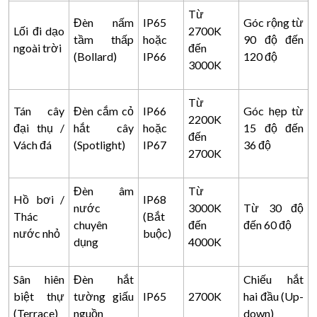
Từ
Đèn nấm
IP65
Góc rộng từ
Lối đi dạo
2700K
tầm thấp
hoặc
90 độ đến
ngoài trời
đến
(Bollard)
IP66
120 độ
3000K
Từ
Tán cây
Đèn cắm cỏ
IP66
Góc hẹp từ
2200K
đại thụ /
hắt cây
hoặc
15 độ đến
đến
Vách đá
(Spotlight)
IP67
36 độ
2700K
Đèn âm
Từ
Hồ bơi /
IP68
nước
3000K
Từ 30 độ
Thác
(Bắt
chuyên
đến
đến 60 độ
nước nhỏ
buộc)
dụng
4000K
Sân hiên
Đèn hắt
Chiếu hắt
biệt thự
tường giấu
IP65
2700K
hai đầu (Up-
(Terrace)
nguồn
down)