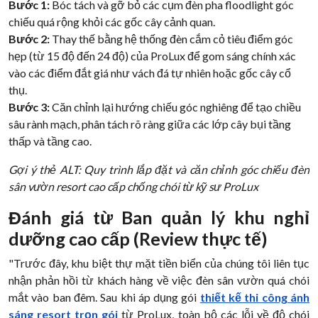
Bước 1:
Bóc tách và gỡ bỏ các cụm đèn pha floodlight góc
chiếu quá rộng khỏi các gốc cây cảnh quan.
Bước 2:
Thay thế bằng hệ thống đèn cắm cỏ tiêu điểm góc
hẹp (từ 15 độ đến 24 độ) của ProLux để gom sáng chính xác
vào các điểm đắt giá như vách đá tự nhiên hoặc gốc cây cổ
thụ.
Bước 3:
Căn chỉnh lại hướng chiếu góc nghiêng để tạo chiều
sâu rành mạch, phân tách rõ ràng giữa các lớp cây bụi tầng
thấp và tầng cao.
Gợi ý thẻ ALT: Quy trình lắp đặt và căn chỉnh góc chiếu đèn
sân vườn resort cao cấp chống chói từ kỹ sư ProLux
Đánh giá từ Ban quản lý khu nghỉ
dưỡng cao cấp (Review thực tế)
"Trước đây, khu biệt thự mặt tiền biển của chúng tôi liên tục
nhận phản hồi từ khách hàng về việc đèn sân vườn quá chói
mắt vào ban đêm. Sau khi áp dụng gói
thiết kế thi công ánh
sáng resort trọn gói
từ ProLux, toàn bộ các lỗi về độ chói