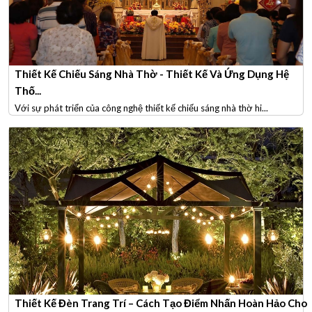
Thiết Kế Chiếu Sáng Nhà Thờ - Thiết Kế Và Ứng Dụng Hệ
Thố...
Với sự phát triển của công nghệ thiết kế chiếu sáng nhà thờ hi...
Thiết Kế Đèn Trang Trí – Cách Tạo Điểm Nhấn Hoàn Hảo Cho