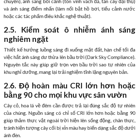
chuyển), ánh sáng bối cảnh (tôn vinh vách đá, tán cây đại thụ)
và ánh sáng điểm nhấn (làm nổi bật hồ bơi, tiểu cảnh nước
hoặc các tác phẩm điêu khắc nghệ thuật).
2.5. Kiểm soát ô nhiễm ánh sáng
nghiêm ngặt
Thiết kế hướng luồng sáng đi xuống mặt đất, hạn chế tối đa
việc hắt ánh sáng dư thừa lên bầu trời (Dark Sky Compliance).
Nguyên tắc này giúp giữ trọn vẹn bầu trời sao tự nhiên của
khu nghỉ dưỡng, mang lại trải nghiệm tĩnh lặng nguyên bản.
2.6. Độ hoàn màu CRI lớn hơn hoặc
bằng 90 cho mọi khu vực sân vườn
Cây cỏ, hoa lá về đêm cần được trả lại đúng sắc độ tự nhiên
của chúng. Nguồn sáng có chỉ số CRI lớn hơn hoặc bằng 90
giúp thảm thực vật ngoài trời hiện lên sống động, chân thực,
tránh hiện tượng cây cối bị xỉn màu hay biến dạng sắc độ dưới
ánh đèn.