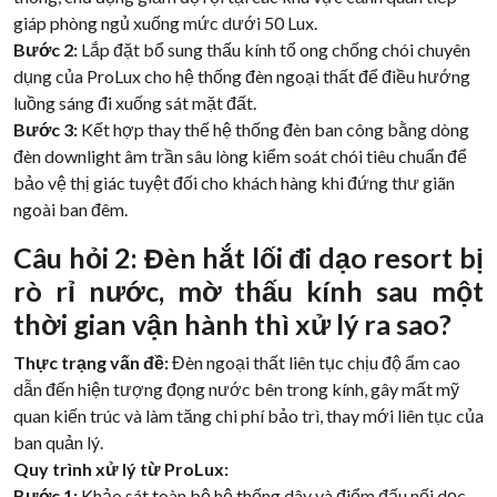
giáp phòng ngủ xuống mức dưới 50 Lux.
Bước 2:
Lắp đặt bổ sung thấu kính tổ ong chống chói chuyên
dụng của ProLux cho hệ thống đèn ngoại thất để điều hướng
luồng sáng đi xuống sát mặt đất.
Bước 3:
Kết hợp thay thế hệ thống đèn ban công bằng dòng
đèn downlight âm trần sâu lòng kiểm soát chói tiêu chuẩn để
bảo vệ thị giác tuyệt đối cho khách hàng khi đứng thư giãn
ngoài ban đêm.
Câu hỏi 2: Đèn hắt lối đi dạo resort bị
rò rỉ nước, mờ thấu kính sau một
thời gian vận hành thì xử lý ra sao?
Thực trạng vấn đề:
Đèn ngoại thất liên tục chịu độ ẩm cao
dẫn đến hiện tượng đọng nước bên trong kính, gây mất mỹ
quan kiến trúc và làm tăng chi phí bảo trì, thay mới liên tục của
ban quản lý.
Quy trình xử lý từ ProLux:
Bước 1:
Khảo sát toàn bộ hệ thống dây và điểm đấu nối dọc