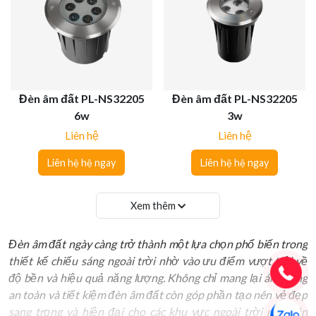
Đèn âm đất PL-NS32205
Đèn âm đất PL-NS32205
6w
3w
Liên hệ
Liên hệ
Liên hệ hệ ngay
Liên hệ hệ ngay
Xem thêm
Đèn âm đất ngày càng trở thành một lựa chọn phổ biến trong
thiết kế chiếu sáng ngoài trời nhờ vào ưu điểm vượt trội về
độ bền và hiệu quả năng lượng. Không chỉ mang lại ánh sáng
an toàn và tiết kiệm đèn âm đất còn góp phần tạo nên vẻ đẹp
sang trọng và hiện đại cho các khu vực ngoài trời như sân