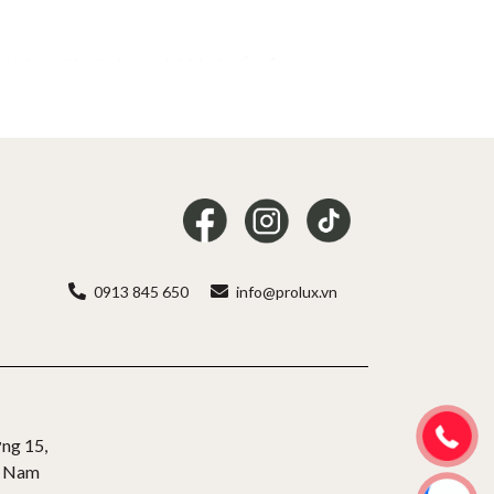
h nhôm có hình dạng và kích thước đa
 tạo ra hiệu ứng ánh sáng mềm mại và
0913 845 650
info@prolux.vn
của đèn.
hip. Số lượng chip LED dày và sát nhau
ng 15,
t Nam
 ánh sáng trung tính (4000K).