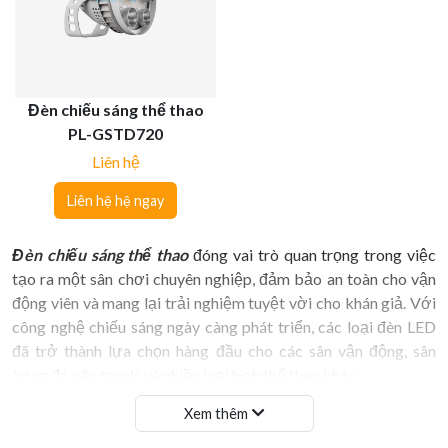
Đèn chiếu sáng thể thao
PL-GSTD720
Liên hệ
Liên hệ hệ ngay
Đèn chiếu sáng thể thao
đóng vai trò quan trọng trong việc
tạo ra một sân chơi chuyên nghiệp, đảm bảo an toàn cho vận
động viên và mang lại trải nghiệm tuyệt vời cho khán giả. Với
công nghệ chiếu sáng ngày càng phát triển, các loại đèn LED
đã trở thành lựa chọn hàng đầu cho các sân vận động, sân
bóng đá, sân tennis và nhiều loại hình thể thao khác.
Tại sao đèn LED lại được ưa chuộng
Xem thêm
trong chiếu sáng thể thao?