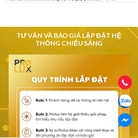
TƯ VẤN VÀ BÁO GIÁ LẶP ĐẶT HỆ
THỐNG CHIẾU SÁNG