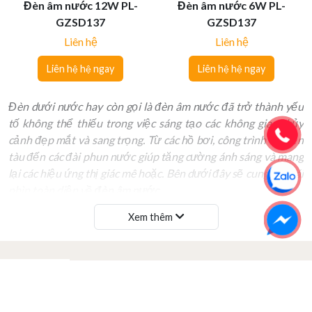
Đèn âm nước 12W PL-
Đèn âm nước 6W PL-
GZSD137
GZSD137
Liên hệ
Liên hệ
Liên hệ hệ ngay
Liên hệ hệ ngay
Đèn dưới nước hay còn gọi là đèn âm nước đã trở thành yếu
tố không thể thiếu trong việc sáng tạo các không gian thủy
cảnh đẹp mắt và sang trọng. Từ các hồ bơi, công trình thuyền
tàu đến các đài phun nước giúp tăng cường ánh sáng và mang
lại các hiệu ứng thị giác mê hoặc. Bên dưới đây sẽ cung cấp cái
nhìn toàn diện về
đèn âm nước
.
Xem thêm
TÍCH HỢP CHIẾU SÁNG - ÂM THANH
- CÔNG NGHỆ