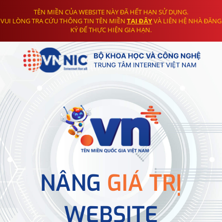
TÊN MIỀN CỦA WEBSITE NÀY ĐÃ HẾT HẠN SỬ DỤNG.
VUI LÒNG TRA CỨU THÔNG TIN TÊN MIỀN
TẠI ĐÂY
VÀ LIÊN HỆ NHÀ ĐĂNG
KÝ ĐỂ THỰC HIỆN GIA HẠN.
NÂNG
GIÁ TRỊ
WEBSITE