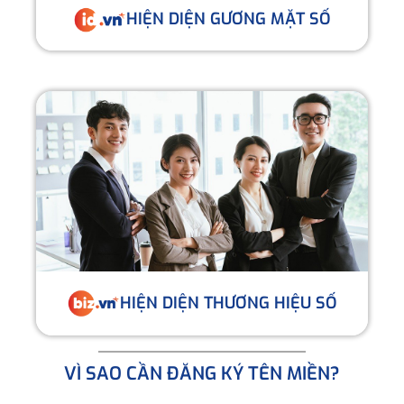
HIỆN DIỆN GƯƠNG MẶT SỐ
HIỆN DIỆN THƯƠNG HIỆU SỐ
VÌ SAO CẦN ĐĂNG KÝ TÊN MIỀN?