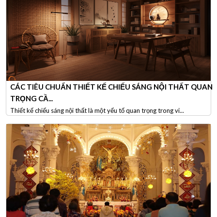
CÁC TIÊU CHUẨN THIẾT KẾ CHIẾU SÁNG NỘI THẤT QUAN
TRỌNG CẦ...
Thiết kế chiếu sáng nội thất là một yếu tố quan trọng trong vi...