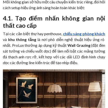
Mỗi không gian sở hữu một câu chuyện kiến trúc riêng, đòi hỏi
cách setup hiệu ứng ánh sáng hoàn toàn khác biệt:
4.1. Tạo điểm nhấn không gian nội
thất cao cấp
Tại các căn biệt thự hay penthouse,
chiếu sáng phòng khách
và
khu thông tầng
là nơi phô diễn nghệ thuật hiệu ứng rõ
nhất. ProLux thường áp dụng kỹ thuật
Wall Grazing
(đặt đèn
sát tường và chiếu vuốt dọc) để làm nổi bật các mảng tường
đá thạch anh rực rỡ, kết hợp với các dải LED định hình chạy
dọc các đường line kiến trúc để tạo nhịp điệu.