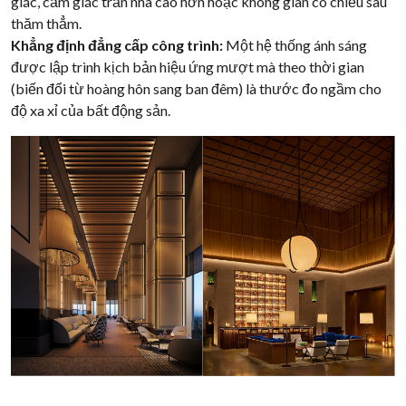
giác, cảm giác trần nhà cao hơn hoặc không gian có chiều sâu
thăm thẳm.
Khẳng định đẳng cấp công trình:
Một hệ thống ánh sáng
được lập trình kịch bản hiệu ứng mượt mà theo thời gian
(biến đổi từ hoàng hôn sang ban đêm) là thước đo ngầm cho
độ xa xỉ của bất động sản.